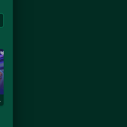
inpng