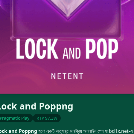
▶
Lock and Poppng
Pragmatic Play
RTP 97.3%
ock and Poppng
হলো একটি অত্যন্ত জনপ্রিয় অনলাইন গেম যা bd1x.net-এ