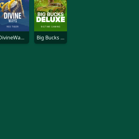
DivineWayspng
Big Bucks Deluxepng