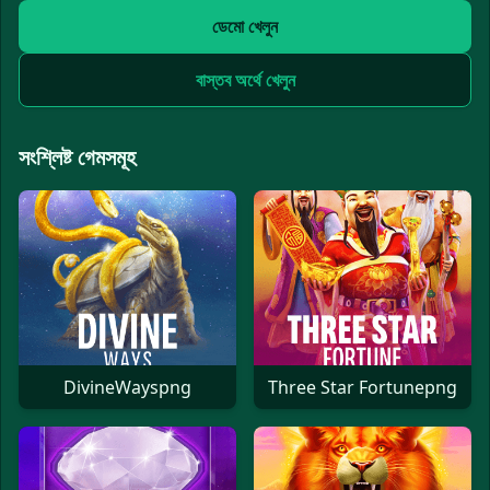
ডেমো খেলুন
বাস্তব অর্থে খেলুন
সংশ্লিষ্ট গেমসমূহ
DivineWayspng
Three Star Fortunepng