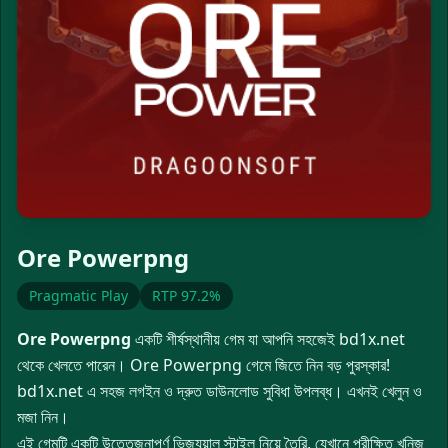
▶
Ore Powerpng
Pragmatic Play
RTP 97.2%
Ore Powerpng
একটি শীর্ষস্থানীয় গেম যা আপনি সহজেই bd1x.net
থেকে খেলতে পারেন। Ore Powerpng গেমে জিতে নিন বড় পুরস্কার!
bd1x.net এ সহজ লগইন ও দ্রুত ডাউনলোড সুবিধা উপলব্ধ। এখনই খেলুন ও
মজা নিন।
এই গেমটি একটি উত্তেজনাপূর্ণ ভিজ্যুয়াল স্টাইল নিয়ে তৈরি, যেখানে পরীক্ষিত খনিজ