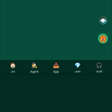
🏠
🕵️
📥
💎
🎧
হোম
Agent
App
বোনাস
সাপোর্ট
✕
Select Language
🇧🇩
✓
Bengali (বাংলা)
Ore Powerpng - উত্তেজনাপূর্ণ গেম bd1x.net