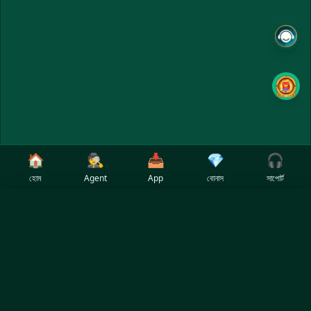
🏠
🕵️
📥
💎
🎧
হোম
Agent
App
বোনাস
সাপোর্ট
✕
Select Language
🇧🇩
✓
Bengali (বাংলা)
Zombie Trainpng খেলার মজা অনলাইনে -
⚙️
bd1x.net