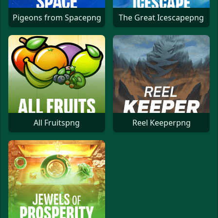
Pigeons from Spacepng
The Great Icescapepng
All Fruitspng
Reel Keeperpng