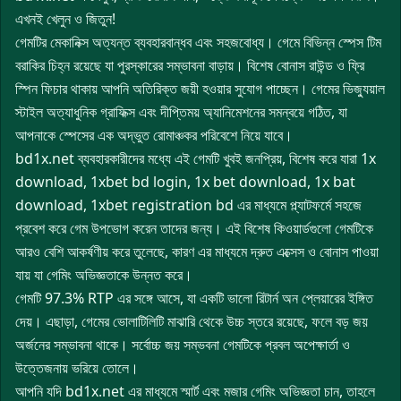
এখনই খেলুন ও জিতুন!
গেমটির মেকানিক্স অত্যন্ত ব্যবহারবান্ধব এবং সহজবোধ্য। গেমে বিভিন্ন স্পেস টিম
বরাকির চিহ্ন রয়েছে যা পুরস্কারের সম্ভাবনা বাড়ায়। বিশেষ বোনাস রাউন্ড ও ফ্রি
স্পিন ফিচার থাকায় আপনি অতিরিক্ত জয়ী হওয়ার সুযোগ পাচ্ছেন। গেমের ভিজ্যুয়াল
স্টাইল অত্যাধুনিক গ্রাফিক্স এবং দীপ্তিময় অ্যানিমেশনের সমন্বয়ে গঠিত, যা
আপনাকে স্পেসের এক অদ্ভুত রোমাঞ্চকর পরিবেশে নিয়ে যাবে।
bd1x.net ব্যবহারকারীদের মধ্যে এই গেমটি খুবই জনপ্রিয়, বিশেষ করে যারা 1x
download, 1xbet bd login, 1x bet download, 1x bat
download, 1xbet registration bd এর মাধ্যমে প্ল্যাটফর্মে সহজে
প্রবেশ করে গেম উপভোগ করেন তাদের জন্য। এই বিশেষ কিওয়ার্ডগুলো গেমটিকে
আরও বেশি আকর্ষণীয় করে তুলেছে, কারণ এর মাধ্যমে দ্রুত এক্সেস ও বোনাস পাওয়া
যায় যা গেমিং অভিজ্ঞতাকে উন্নত করে।
গেমটি 97.3% RTP এর সঙ্গে আসে, যা একটি ভালো রিটার্ন অন প্লেয়ারের ইঙ্গিত
দেয়। এছাড়া, গেমের ভোলাটিলিটি মাঝারি থেকে উচ্চ স্তরে রয়েছে, ফলে বড় জয়
অর্জনের সম্ভাবনা থাকে। সর্বোচ্চ জয় সম্ভবনা গেমটিকে প্রবল অপেক্ষার্তা ও
উত্তেজনায় ভরিয়ে তোলে।
আপনি যদি bd1x.net এর মাধ্যমে স্মার্ট এবং মজার গেমিং অভিজ্ঞতা চান, তাহলে