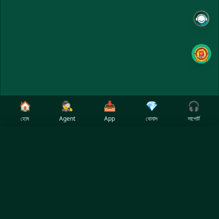
🏠
🕵️
📥
💎
🎧
হোম
Agent
App
বোনাস
সাপোর্ট
✕
Select Language
🇧🇩
✓
Bengali (বাংলা)
Pigeons from Spacepng - মজার গেম
⚙️
bd1x.net এ খেলুন
RTP
Volatility