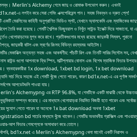
পলব্ধ। Merlin's Alchemy গেমে জাদু ও রোমাঞ্চ উপভোগ করুন। এখনই
1x.net-এ লগইন করে সেরা গেমিং এক্সপেরিয়েন্স পান। সহজ নিবন্ধন ও দ্রুত প্লে!
ি একটি মেরলিনের কাহিনী অনুপ্রাণিত ভিডিও স্লট, যেখানে অ্যালকেমি এবং ম্যাজিকের জাদুপু
িবেশ তৈরি করা হয়েছে। গেমটি শৈল্পিক ভিজ্যুয়াল ও নিখুঁত সাউন্ড ইফেক্ট দিয়ে সাজানো, যা 
হূর্তেও খেলোয়াড়দের মুগ্ধ করে রাখে। প্রতীকগুলোর মধ্যে রয়েছে জাদুকরী সিম্বল, পুরানো
চীপত্র, জাদুকরী বাটল এবং স্বর্ণের রিংসহ বিভিন্ন রহস্যময় আইটেম।
মটির মেকানিক্স অত্যন্ত সহজ এবং আকর্ষণীয়: পাঁচটি রিল এবং তিনটি সারির সিস্টেম সহ, যেখ
নাস রাউন্ড গুলো আপনাকে ফ্রি স্পিন, মাল্টিপ্লায়ার বোনাস এবং বিশেষ ম্যাজিক ফিচার উপহার
েয়। ব্যবহারকারীরা 1x download, 1xbet bd login, 1x bet download
্যাদি সার্চ দিয়ে সহজে এই গেমটি খুঁজে পেতে পারেন, কারণ bd1x.net-এ এর পূর্ণাঙ্গ সমর্থ
সর্বশেষ আপডেটগুলি পাওয়া যায়।
erlin's Alchemypng এর RTP 96.8%, যা গেমটিকে একটি মাঝারী থেকে উচ্চতর
ুভূমিকতা সম্পন্ন করেছে। এর মাধ্যমে খেলোয়াড়রা নিয়মিত বিজয়ী হতে পারেন এবং সর্বোচ্চ
য়ের সুযোগ পেতে পারেন যা অনেকে 1x bat download অথবা 1xbet
gistration bd সার্চের মাধ্যমে খুঁজে থাকেন। গেমটির অভাবনীয় গ্রাফিক্স এবং পাওয়ার
ওয়ার-আপ ফিচার গেমপ্লেকে অসাধারণ করে তোলে।
র্বোপরি, bd1x.net এ Merlin's Alchemypng খেলা মানেই একটি নিরাপদ ও