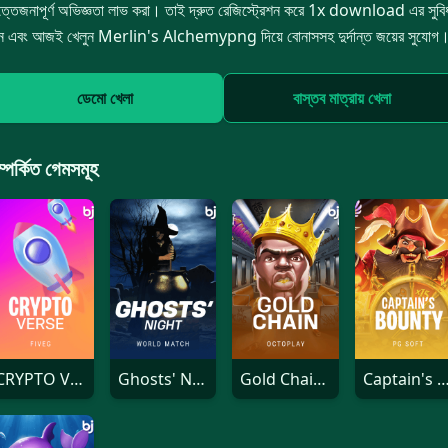
্তেজনাপূর্ণ অভিজ্ঞতা লাভ করা। তাই দ্রুত রেজিস্ট্রেশন করে 1x download এর সুবি
ন এবং আজই খেলুন Merlin's Alchemypng দিয়ে বোনাসসহ দুর্দান্ত জয়ের সুযোগ
ডেমো খেলা
বাস্তব মাত্রায় খেলা
ম্পর্কিত গেমসমূহ
CRYPTO VERSEpng
Ghosts' Nightpng
Gold Chainpng
Captain's Bounty