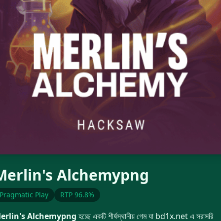
▶
Merlin's Alchemypng
Pragmatic Play
RTP 96.8%
erlin's Alchemypng
হচ্ছে একটি শীর্ষস্থানীয় গেম যা bd1x.net এ সরাসরি