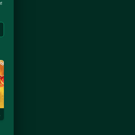
ধা
।
png