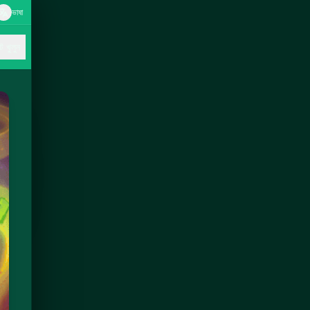
ভাষা
ট খুলুন