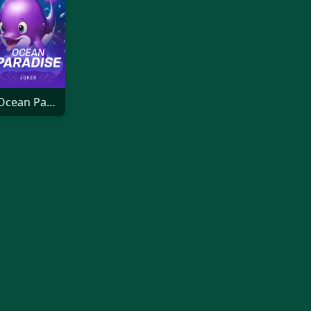
Ocean Paradisepng