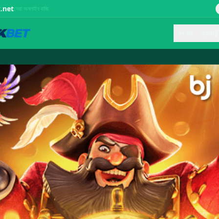
.net
সেরা অনলাইন বাজি
লগ ইন
অ্যাকাউন্