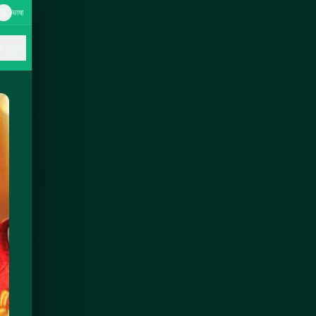
ভাষা
ট খুলুন