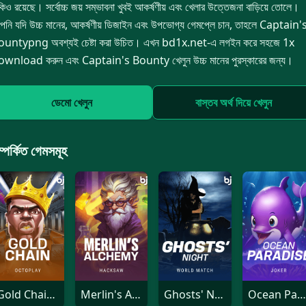
ঁকিও রয়েছে। সর্বোচ্চ জয় সম্ভাবনা খুবই আকর্ষণীয় এবং খেলার উত্তেজনা বাড়িয়ে তোলে।
নি যদি উচ্চ মানের, আকর্ষণীয় ডিজাইন এবং উপভোগ্য গেমপ্লে চান, তাহলে Captain'
ountypng অবশ্যই চেষ্টা করা উচিত। এখন bd1x.net-এ লগইন করে সহজে 1x
wnload করুন এবং Captain's Bounty খেলুন উচ্চ মানের পুরস্কারের জন্য।
ডেমো খেলুন
বাস্তব অর্থ দিয়ে খেলুন
ম্পর্কিত গেমসমূহ
Gold Chainpng
Merlin's Alchemypng
Ghosts' Nightpng
Ocean Paradisepng