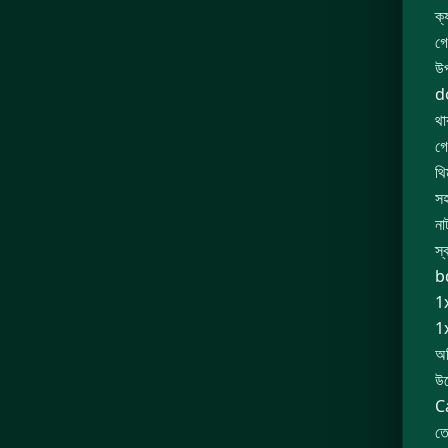
ক্
গে
উ
d
থা
গে
থি
সহ
না
স্
b
1x
1
অভ
উত
C
তো