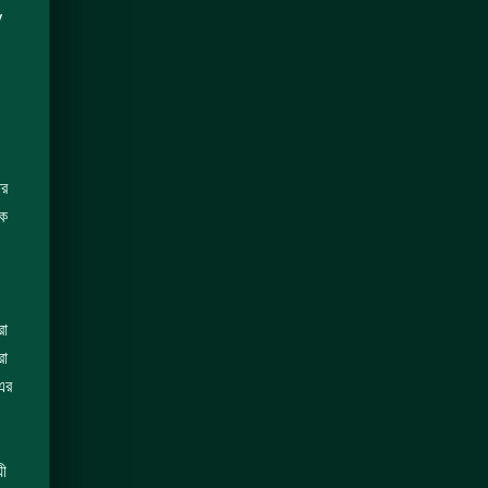
y
ার
কে
রা
া
এর
়ী