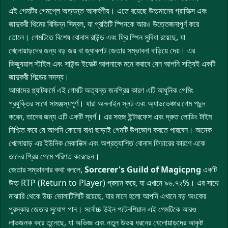
এই গেমটির গেমপ্লে অত্যন্ত আকর্ষণীয়। এতে রয়েছে উচ্চমানের গ্রাফিক্স এবং
জাদুকরী থিমের বিভিন্ন সিম্বল, যা প্রতিটি স্পিনকে আরও উত্তেজনাপূর্ণ করে
তোলে। গেমটিতে বিশেষ বোনাস রাউন্ড এবং ফ্রি স্পিন সুবিধা রয়েছে, যা
খেলোয়াড়দের জন্য বড় জয় বা জ্যাকপট জেতার সম্ভাবনা বাড়িয়ে দেয়। এর
ভিজ্যুয়াল স্টাইল এবং সাউন্ড ইফেক্ট আপনাকে মনে করাবে যেন আপনি সত্যিই একটি
জাদুকরী গিল্ডের সদস্য।
আমাদের প্ল্যাটফর্মে এই গেমটি অত্যন্ত জনপ্রিয় কারণ এটি আধুনিক গেমিং
প্রযুক্তির সাথে সামঞ্জস্যপূর্ণ। যারা অনলাইন স্লট এবং অ্যাডভেঞ্চার গেম পছন্দ
করেন, তাদের জন্য এটি একটি স্বর্গ। এর সহজ ইন্টারফেস এবং দ্রুত লোডিং টাইম
নিশ্চিত করে যে আপনি কোনো বাধা ছাড়াই গেমটি উপভোগ করতে পারবেন। অনেক
খেলোয়াড় এর ইউনিক মেকানিক্স এবং অপ্রত্যাশিত বোনাস ফিচারের কারণে একে
তাদের প্রিয় গেমে পরিণত করেছেন।
জেতার সম্ভাবনার কথা বললে,
Sorcerer's Guild of Magicpng
একটি
উচ্চ RTP (Return to Player) প্রদান করে, যা এখানে ৯৬.৭২%। এর সাথে
মাঝারি থেকে উচ্চ ভোলাটিলিটি রয়েছে, যার মানে হলো আপনি এখানে বড় অংকের
পুরস্কার জেতার সুযোগ পান। সর্বোচ্চ উইন পটেনশিয়াল এই গেমটিকে আরও
লাভজনক করে তুলেছে, যা অভিজ্ঞ এবং নতুন উভয় ধরনের খেলোয়াড়দের আকৃষ্ট