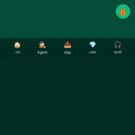
🏠
🕵️
📥
💎
🎧
হোম
Agent
App
বোনাস
সাপোর্ট
✕
Select Language
🇧🇩
✓
Bengali (বাংলা)
⚙️
Game Technical Specifications
Provider
RTP
Pragmatic Play
96.75%
Volatility
Max Win
High ⚡⚡⚡⚡🌑
x10000