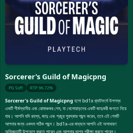
▶
Sorcerer's Guild of Magicpng
PG Soft
RTP 96.72%
Sorcerer's Guild of Magicpng
হলো bd1x প্ল্যাটফর্মে উপলব্ধ
একটি শীর্ষস্থানীয় এবং রোমাঞ্চকর গেম, যা খেলোয়াড়দের একটি জাদুকরী জগতে নিয়ে
যায়। আপনি যদি রহস্য, জাদু এবং প্রচুর পুরস্কার পছন্দ করেন, তবে এই গেমটি
আপনার জন্য একদম সঠিক পছন্দ। bd1x-এর মাধ্যমে আপনি এই অসাধারণ
অভিজ্ঞতাটি উপভোগ করতে পারেন এবং আপনার ভাগ্য পরীক্ষা করতে পারেন।