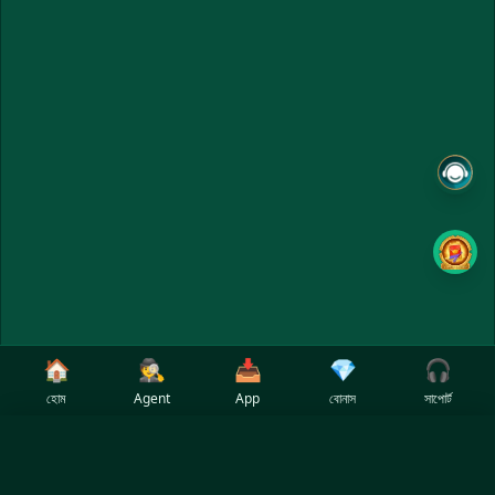
🏠
🕵️
📥
💎
🎧
হোম
Agent
App
বোনাস
সাপোর্ট
✕
Select Language