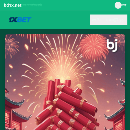
bd1x.net
সেরা অনলাইন বাজি
ভাষা
লগ ইন
অ্যাকাউন্ট খুলুন